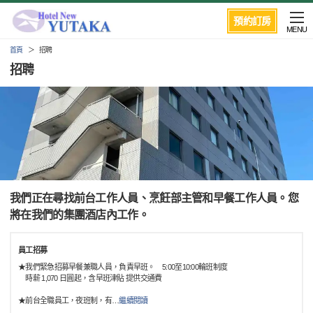
預約訂房
MENU
首頁
招聘
招聘
我們正在尋找前台工作人員、烹飪部主管和早餐工作人員。您
將在我們的集團酒店內工作。
員工招募
★我們緊急招募早餐兼職人員，負責早班。 5:00至10:00輪班制度
時薪 1,070 日圓起，含早班津貼 提供交通費
★前台全職員工，夜班制，有
…
繼續閱讀