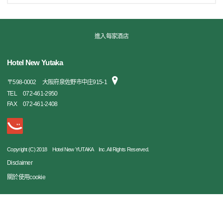
進入每家酒店
Hotel New Yutaka
〒
598-0002
大阪府泉佐野市中庄915-1
TEL
072-461-2950
FAX
072-461-2408
Copyright (C) 2018 Hotel New YUTAKA Inc. All Rights Reserved.
Disclaimer
關於使用cookie